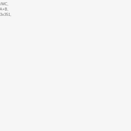
M/MC,
s A+B,
53x351,