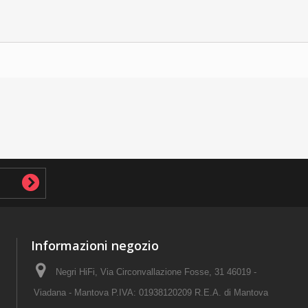
Informazioni negozio
Negri HiFi, Via Circonvallazione Fosse, 31 46019 -
Viadana - Mantova P.IVA: 01938120209 R.E.A. di Mantova