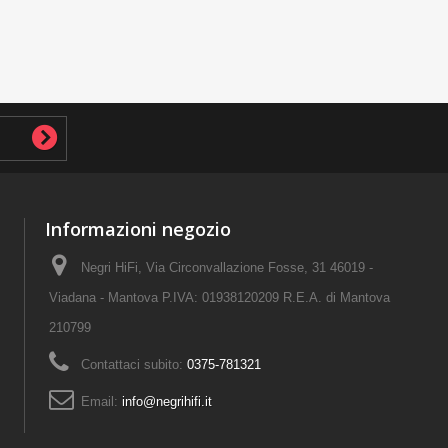
Informazioni negozio
Negri HiFi, Via Circonvallazione Fosse, 31 46019 -
Viadana - Mantova P.IVA: 01938120209 R.E.A. di Mantova
210799
Contattaci subito:
0375-781321
Email:
info@negrihifi.it