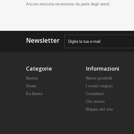
Ancora nessuna recensione da parte degli utenti.
Newsletter
Categorie
Informazioni
Nuovo
Nuovi prodotti
Usato
I nostri negozi
Ex-Demo
Contattaci
Chi siamo
Mappa del sito