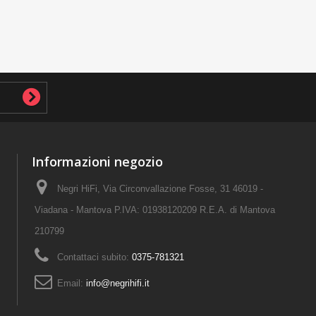
Informazioni negozio
Negri HiFi, Via Circonvallazione Fosse, 31 46019 -
Viadana - Mantova P.IVA: 01938120209 R.E.A. di Mantova
210799
Contattaci subito:
0375-781321
Email:
info@negrihifi.it