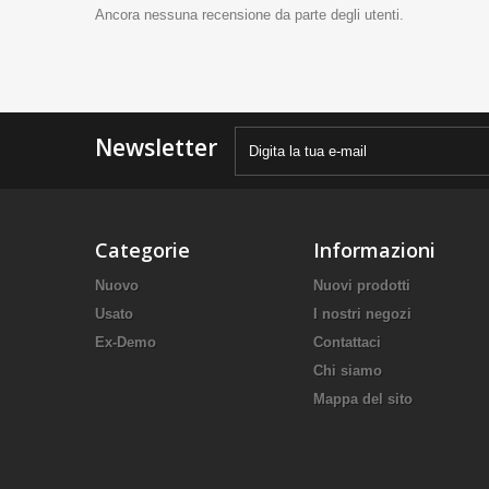
Ancora nessuna recensione da parte degli utenti.
Newsletter
Categorie
Informazioni
Nuovo
Nuovi prodotti
Usato
I nostri negozi
Ex-Demo
Contattaci
Chi siamo
Mappa del sito