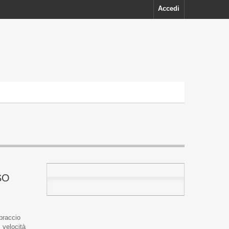
Accedi
SO
braccio
 velocità