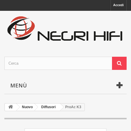
Accedi
MENÙ
Nuovo
Diffusori
ProAc K3